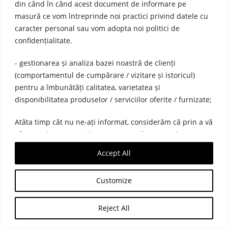
din când în când acest document de informare pe
masură ce vom întreprinde noi practici privind datele cu
caracter personal sau vom adopta noi politici de
confidențialitate.
- gestionarea și analiza bazei noastră de clienți
(comportamentul de cumpărare / vizitare și istoricul)
pentru a îmbunătăți calitatea, varietatea și
disponibilitatea produselor / serviciilor oferite / furnizate;
Atâta timp cât nu ne-ați informat, considerăm că prin a vă
oferi produse / servicii care sunt similare sau identice cu
comportamentul dvs. din istoricul de cumpărare / de
Accept All
navigare, este interesul nostru legitim.
Customize
Reject All