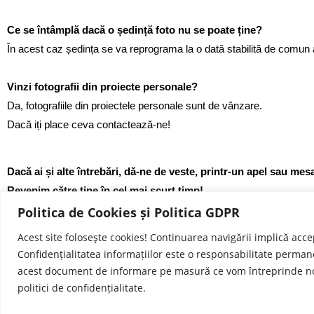
Ce se întâmplă dacă o ședință foto nu se poate ține?
În acest caz ședința se va reprograma la o dată stabilită de comun 
Vinzi fotografii din proiecte personale?
Da, fotografiile din proiectele personale sunt de vânzare.
Dacă iți place ceva contactează-ne!
Dacă ai și alte întrebări, dă-ne de veste, printr-un apel sau me
Revenim către tine în cel mai scurt timp!
Politica de Cookies și Politica GDPR
Acest site foloseşte cookies! Continuarea navigării implică acce
Confidențialitatea informațiilor este o responsabilitate perma
acest document de informare pe masură ce vom întreprinde noi
politici de confidențialitate.