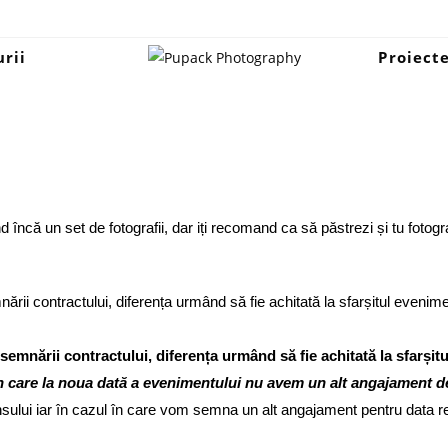
rii
Proiect
d încă un set de fotografii, dar iți recomand ca să păstrezi și tu fotogra
rii contractului, diferența urmând să fie achitată la sfarșitul evenime
semnării contractului, diferența urmând să fie achitată la sfarșit
n care la noua dată a evenimentului nu avem un alt angajament de
nsului iar în cazul în care vom semna un alt angajament pentru data res