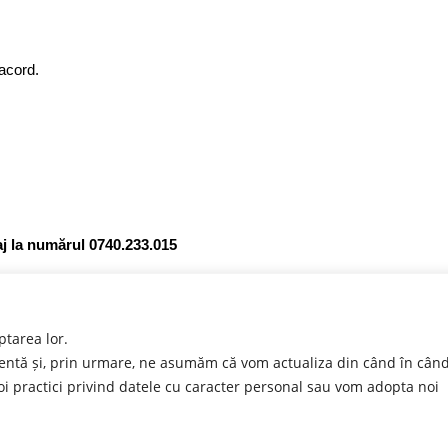
acord.
saj la numărul 0740.233.015
ptarea lor.
nentă și, prin urmare, ne asumăm că vom actualiza din când în cân
 practici privind datele cu caracter personal sau vom adopta noi
Copyright © 2023 - Pupack Potography / Design by www.FujeStudio.ro