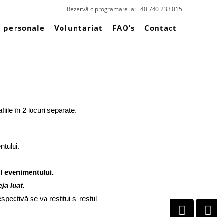
Rezervă o programare la: +40 740 233 015
e personale
Voluntariat
FAQ’s
Contact
fiile în 2 locuri separate.
ntului.
ul evenimentului.
ja luat.
pectivă se va restitui și restul