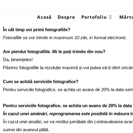
Acasă
Despre
Portofoliu
Mărtu
În cât timp voi primi fotografiile?
Fotorafiile se vor trimite in maximum 10 zile, in format electronic.
Am pierdut fotografiile. Mi le poți trimite din nou?
Da, bineințeles!
Păstrez fotografiile la rezoluție maximă și voi putea să-ți ofert oricân
Cum se achită serviciile fotografice?
Pentru serviciile fotografice, se achita un avans de 20% la data semnă
Pentru serviciile fotografice, se achita un avans de 20% la data 
În cazul unei amânări, reprogramarea este posibilă în măsura î
În cazul unei anulări, se va restitui jumătate din contravaloarea ava
sumei din avansul plătit.