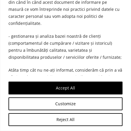
din când în când acest document de informare pe
masură ce vom întreprinde noi practici privind datele cu
caracter personal sau vom adopta noi politici de
confidențialitate.
- gestionarea și analiza bazei noastră de clienți
(comportamentul de cumpărare / vizitare și istoricul)
pentru a îmbunătăți calitatea, varietatea și
disponibilitatea produselor / serviciilor oferite / furnizate;
Atâta timp cât nu ne-ați informat, considerăm că prin a vă
oferi produse / servicii care sunt similare sau identice cu
comportamentul dvs. din istoricul de cumpărare / de
Accept All
navigare, este interesul nostru legitim.
Customize
Reject All