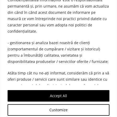
permanentă și, prin urmare, ne asumăm că vom actualiza
din când în când acest document de informare pe
masură ce vom întreprinde noi practici privind datele cu
caracter personal sau vom adopta noi politici de
confidențialitate.
- gestionarea și analiza bazei noastră de clienți
(comportamentul de cumpărare / vizitare și istoricul)
pentru a îmbunătăți calitatea, varietatea și
disponibilitatea produselor / serviciilor oferite / furnizate;
Atâta timp cât nu ne-ați informat, considerăm că prin a vă
oferi produse / servicii care sunt similare sau identice cu
comportamentul dvs. din istoricul de cumpărare / de
navigare, este interesul nostru legitim.
Accept All
Customize